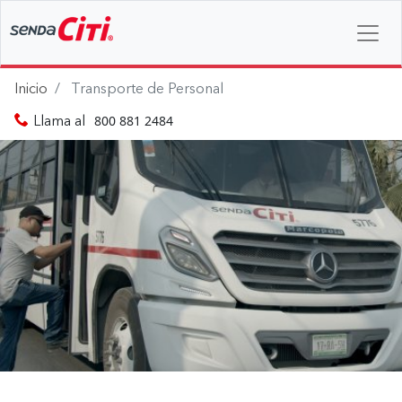
ORTE DE PERSONAL EN EL
gura en nuestras modernas unidades
Inicio
Transporte de Personal
800 881 2484
Llama al